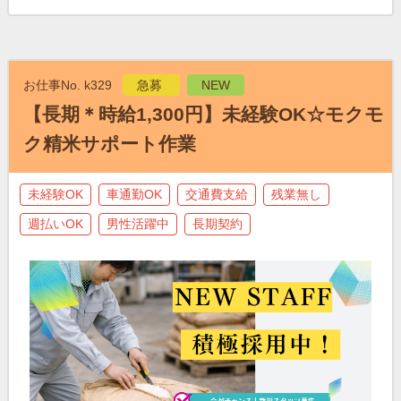
お仕事No. k329
急募
NEW
【長期＊時給1,300円】未経験OK☆モクモ
ク精米サポート作業
未経験OK
車通勤OK
交通費支給
残業無し
週払いOK
男性活躍中
長期契約