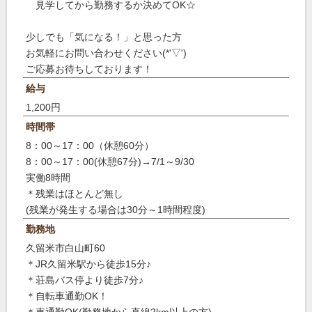
見学してから勤務するか決めてOK☆
少しでも「気になる！」と思った方
お気軽にお問い合わせください(*'▽')
ご応募お待ちしております！
給与
1,200円
時間帯
8：00～17：00（休憩60分）
8：00～17：00(休憩67分)→7/1～9/30
実働8時間
＊残業はほとんど無し
(残業が発生する場合は30分～1時間程度)
勤務地
久留米市白山町60
＊JR久留米駅から徒歩15分♪
＊荘島バス停より徒歩7分♪
＊自転車通勤OK！
＊車通勤OK(勤務地から直線2km以上の方)