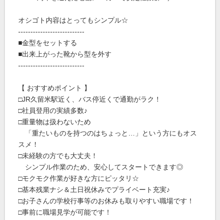
オシゴト内容はとってもシンプル☆
---------------------------
■金型をセットする
■出来上がった靴から型を外す
---------------------------
【 おすすめポイント 】
□JR久留米駅近く、バス停近くで通勤がラク！
□社員登用の実績多数♪
□重量物は扱わないため
「重たいものを持つのはちょっと…」という方にもオス
スメ！
□未経験の方でも大丈夫！
シンプル作業のため、安心してスタートできます◎
□モクモク作業が好きな方にピッタリ☆
□基本残業ナシ＆土日祝休みでプライベート充実♪
□お子さんの学校行事等のお休みも取りやすい職場です！
□事前に職場見学が可能です！