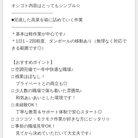
オシゴト内容はとってもシンプル☆
---------------------------
■完成した高菜を箱に詰めていく作業
---------------------------
＊基本は軽作業が中心です♪
＊1日1～2回程度、ダンボールの移動あり（無理なく対応で
きる範囲です◎）
【おすすめポイント】
□ 空調完備で一年中快適な職場♪
□ 残業ほぼなし！
プライベートとの両立も◎
□ 少人数の職場で落ち着いた雰囲気♪
和気あいあいとした環境です！
□ 未経験OK！
丁寧な教育＆サポート体制で安心スタート◎
□ コツコツ・モクモク作業が好きな方にピッタリ☆
□ 事前の職場見学OK！
見てから決めていただいて大丈夫です♪