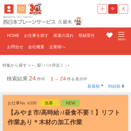
小
中
大
HOME
お仕事を探す
派遣の流れ
登録受付
お問合せ
会社概要
企業様へ
特集から探す > ⋆⸜ 駅･バス停近く ⸝⋆
24
検索結果
1
24
件中
～
件を表示中
新着順
時給順
お仕事No. k330
急募
NEW
【みやま市/高時給♪/昼食不要！】リフト
作業あり＊木材の加工作業