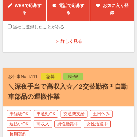
WEBで応募す
☎ 電話で応募す
お気に入り登
る
る
録
当社に登録したことがある
＞ 詳しく見る
お仕事No. k111
急募
NEW
＼深夜手当で高収入☆／2交替勤務＊自動
車部品の運搬作業
未経験OK
車通勤OK
交通費支給
土日休み
週払いOK
高収入
男性活躍中
女性活躍中
長期契約