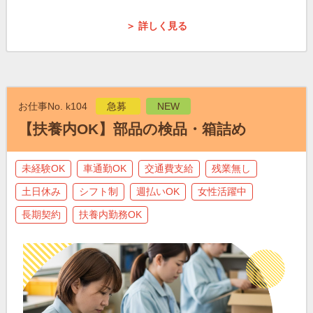
＞ 詳しく見る
お仕事No. k104
急募
NEW
【扶養内OK】部品の検品・箱詰め
未経験OK
車通勤OK
交通費支給
残業無し
土日休み
シフト制
週払いOK
女性活躍中
長期契約
扶養内勤務OK