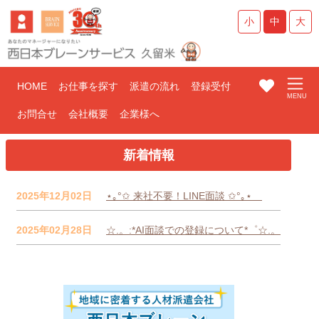
小
中
大
HOME
お仕事を探す
派遣の流れ
登録受付
お問合せ
会社概要
企業様へ
新着情報
2025年12月02日
⋆｡°✩ 来社不要！LINE面談 ✩°｡⋆
2025年02月28日
☆.。:*AI面談での登録について*゜☆.。