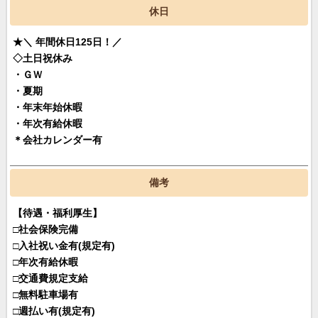
休日
★＼ 年間休日125日！／
◇土日祝休み
・ＧＷ
・夏期
・年末年始休暇
・年次有給休暇
＊会社カレンダー有
備考
【待遇・福利厚生】
□社会保険完備
□入社祝い金有(規定有)
□年次有給休暇
□交通費規定支給
□無料駐車場有
□週払い有(規定有)