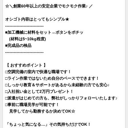
☆＼創業60年以上の安定企業でモクモク作業♪ ／
オシゴト内容はとってもシンプル★
---------------------------
■加工機械に材料をセット→ボタンをポチッ
(材料は5~10kg程度)
■完成品の検品
---------------------------
【 おすすめポイント 】
□空調完備の室内で快適な職場です！
□ライン作業ではないため自分のペースでできます！
□しっかり教育＆サポートがあるから未経験の方でも安心♪
□入社祝い金として2万円プレゼント！
□派遣がはじめての方も、弊社がしっかりフォローいたします♪
□事前に職場見学が可能です！
見学してから勤務するか決めてOK☆
「ちょっと気になる…」その気持ちだけでOK！