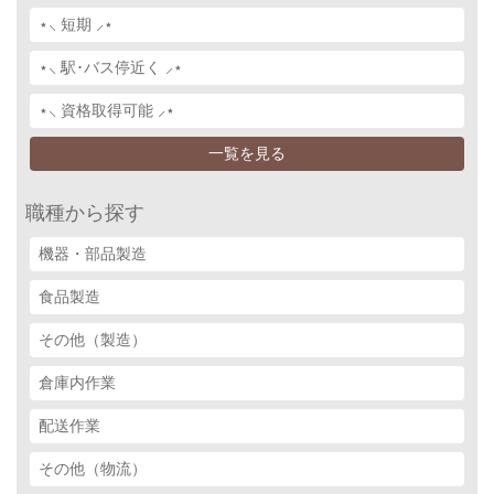
⋆⸜ 短期 ⸝⋆
⋆⸜ 駅･バス停近く ⸝⋆
⋆⸜ 資格取得可能 ⸝⋆
一覧を見る
職種から探す
機器・部品製造
食品製造
その他（製造）
倉庫内作業
配送作業
その他（物流）