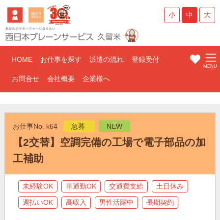
小
中
大
HOME
お仕事を探す
派遣の流れ
登録受付
お問合せ
会社概要
企業様へ
お仕事No. k64
急募
NEW
【2交替】空調完備の工場で電子部品の加
工補助
未経験OK
車通勤OK
交通費支給
土日休み
週払いOK
高収入
男性活躍中
長期契約