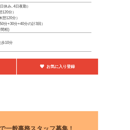
2日休み､4日夜勤）
休憩120分）
（休憩120分）
50分+30分+40分の計3回）
間程)
歩10分
お気に入り登録
ーで一般事務スタッフ募集！