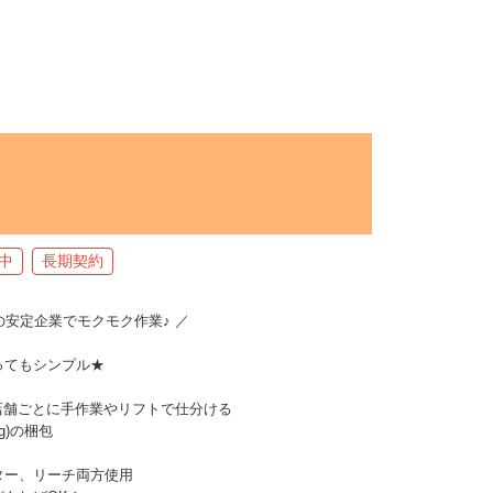
中
長期契約
の安定企業でモクモク作業♪ ／
ってもシンプル★
)を店舗ごとに手作業やリフトで仕分ける
g)の梱包
ター、リーチ両方使用