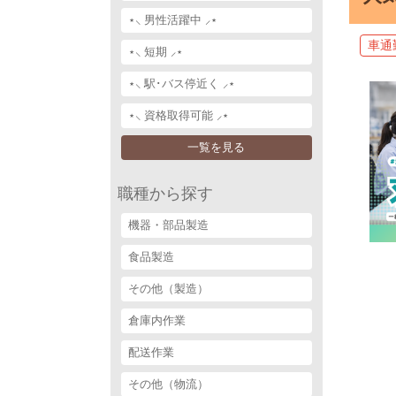
⋆⸜ 男性活躍中 ⸝⋆
車通
⋆⸜ 短期 ⸝⋆
⋆⸜ 駅･バス停近く ⸝⋆
⋆⸜ 資格取得可能 ⸝⋆
一覧を見る
職種から探す
機器・部品製造
食品製造
その他（製造）
倉庫内作業
配送作業
その他（物流）