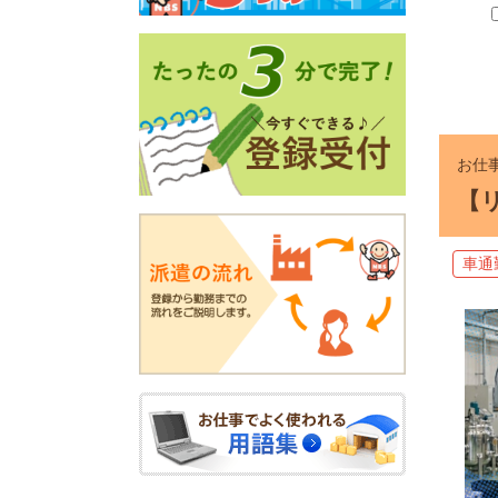
お仕事
【
車通