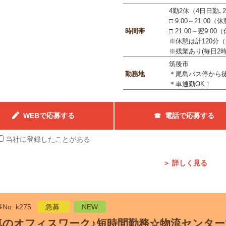
4勤2休（4日日勤､
□ 9:00～21:00（
時間帯
□ 21:00～翌9:00
※休憩は計120分（
※残業あり(毎日2時
筑後市
勤務地
＊尾島バス停から徒
＊車通勤OK！
WEBで応募する
☎ 電話で応募する
当社に登録したことがある
＞ 詳しく見る
No. k275
急募
NEW
気のオフィスワーク♪短時間勤務☆物流センタ