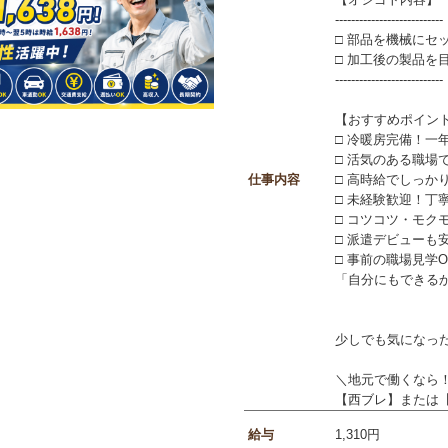
---------------------------
□ 部品を機械にセ
□ 加工後の製品を
---------------------------
【おすすめポイン
□ 冷暖房完備！一
□ 活気のある職場
仕事内容
□ 高時給でしっか
□ 未経験歓迎！丁
□ コツコツ・モク
□ 派遣デビューも
□ 事前の職場見学
「自分にもできる
少しでも気になっ
＼地元で働くなら
【西ブレ】または
給与
1,310円