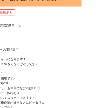
登用あり
で安定勤務 ／☆
】
からの電話対応
メインになります！
くて気さくな方ばかりです♪
ト】
な職場です♪
アルOK！
リーも華美でなければOK◎
ポート体制あり！
してスタートできます♪
事務作業が好きな方にピッタリ☆
方も安心！