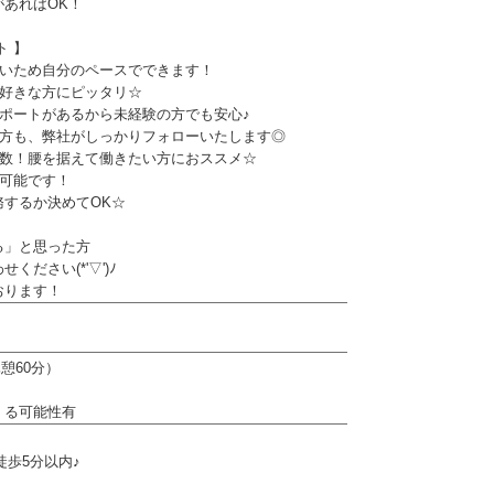
あればOK！
ト 】
ないため自分のペースでできます！
が好きな方にピッタリ☆
サポートがあるから未経験の方でも安心♪
の方も、弊社がしっかりフォローいたします◎
多数！腰を据えて働きたい方におススメ☆
が可能です！
するか決めてOK☆
る」と思った方
ください(*'▽')ﾉ
おります！
休憩60分）
くる可能性有
徒歩5分以内♪