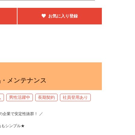
お気に入り登録
品・メンテナンス
入
男性活躍中
長期契約
社員登用あり
上の企業で安定性抜群！ ／
れもシンプル★