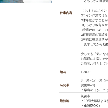
どちらかの経験が
【 おすすめポイン
仕事内容
□ライン作業では
□体を動かすこと
□しっかり教育＆
□派遣がはじめて
□直接雇用の実績
□事前に職場見学
見学してから勤務
少しでも「気にな
お気軽にお問い合わせ
ご応募お待ちして
給与
1,300円
8：30～17：00（
時間帯
実働8時間
＊早出の日が出て
筑後市
勤務地
＊JR羽犬塚駅より
＊車通勤OK！