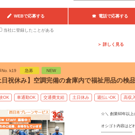
WEBで応募する
☎ 電話で応募する
当社に登録したことがある
＞ 詳しく見る
No. k19
急募
NEW
土日祝休み】空調完備の倉庫内で福祉用品の検
験OK
車通勤OK
交通費支給
土日休み
週払いOK
高収
☆＼ 創業60年以
オシゴト内容はど
--------------------------