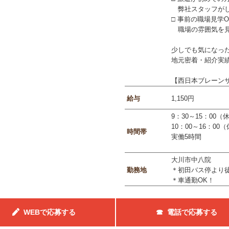
弊社スタッフがし
□ 事前の職場見学O
職場の雰囲気を見
少しでも気になっ
地元密着・紹介実
【西日本ブレーン
給与
1,150円
9：30～15：00（
10：00～16：00
時間帯
実働5時間
大川市中八院
勤務地
＊初田バス停より徒
＊車通勤OK！
WEBで応募する
☎ 電話で応募する