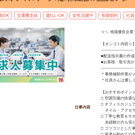
勤OK
交通費支給
週払いOK
女性活躍中
長期契約
社員
☆＼ 地場優良企業
【オシゴト内容☆
---------------------------
■配送指示書の作成
■お客様・取引先
---------------------------
＊事務補助作業が
＊社員さんは優し
【おすすめポイン
□ 空調完備の快適
□ オフィスカジュ
仕事内容
ネイル・アクセサ
□ 丁寧な教育＆サ
未経験の方も安心
□ コツコツとした
□ 派遣が初めての