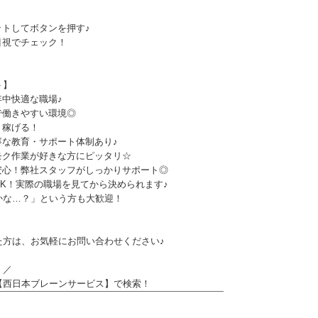
ットしてボタンを押す♪
目視でチェック！
ト】
年中快適な職場♪
で働きやすい環境◎
り稼げる！
寧な教育・サポート体制あり♪
モク作業が好きな方にピッタリ☆
安心！弊社スタッフがしっかりサポート◎
OK！実際の職場を見てから決められます♪
かな…？」という方も大歓迎！
た方は、お気軽にお問い合わせください♪
！／
【西日本ブレーンサービス】で検索！