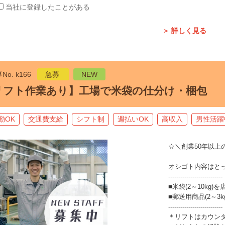
当社に登録したことがある
＞ 詳しく見る
No. k166
急募
NEW
リフト作業あり】工場で米袋の仕分け・梱包
勤OK
交通費支給
シフト制
週払いOK
高収入
男性活躍
☆＼創業50年以上
オシゴト内容はと
---------------------------
■米袋(2～10kg
■郵送用商品(2～3k
---------------------------
＊リフトはカウン