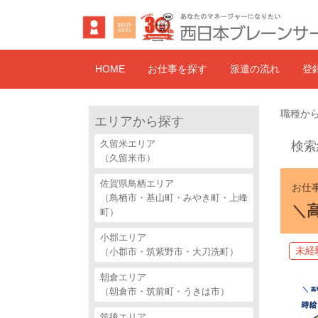
HOME
お仕事を探す
派遣の流れ
登
職種から
エリアから探す
久留米エリア
検索
（久留米市）
佐賀県鳥栖エリア
お仕事
（鳥栖市・基山町・みやき町・上峰
＼
町）
小郡エリア
未経
（小郡市・筑紫野市・大刀洗町）
朝倉エリア
（朝倉市・筑前町・うきは市）
筑後エリア