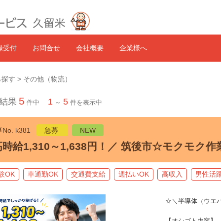
録受付
お問合せ
会社概要
企業様へ
探す > その他（物流）
5
結果
1
5
件中
～
件を表示中
No. k381
急募
NEW
高時給1,310～1,638円！／ 筑後市☆モクモ
験OK
車通勤OK
交通費支給
週払いOK
高収入
男性活
☆＼半導体（ウエ
【オシゴト内容】