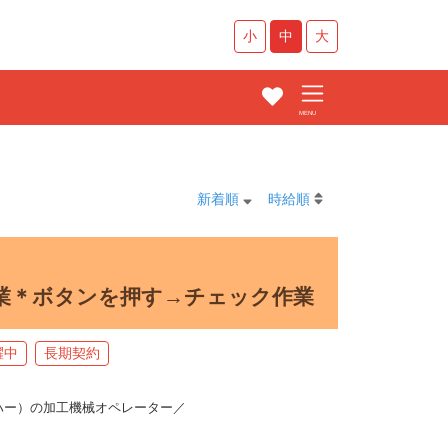
小
中
大
新着順
時給順
ク作業＊ボタンを押す→チェック作業
躍中
長期契約
ハー）の加工機械オペレーター／