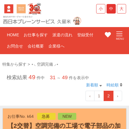
小
中
大
HOME
お仕事を探す
派遣の流れ
登録受付
お問合せ
会社概要
企業様へ
特集から探す > ⋆⸜ 空調完備 ⸝⋆
49
検索結果
31
49
件中
～
件を表示中
新着順
時給順
‹
1
2
›
お仕事No. k64
急募
NEW
【2交替】空調完備の工場で電子部品の加