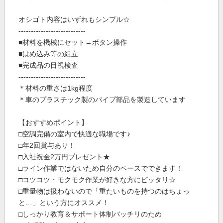
オシゴト内容はいずれもシンプル☆
---------------------------
■材料を機械にセット→ボタン操作
■はめ込み等の組立
■完成品の目視検査
---------------------------
＊材料の重さは1kg程度
＊車のプラスチック製のパイプ部品を製造しています
【おすすめポイント】
□空調完備の室内で快適な職場です♪
□年2回賞与あり！
□入社祝金2万円プレゼント★
□ライン作業ではないため自分のペースでできます！
□コツコツ・モクモク作業が好きな方にピッタリ☆
□重量物は扱わないので「重たいものを持つのはちょっ
と…」という方にオススメ！
□しっかり教育＆サポート体制バッチリのため