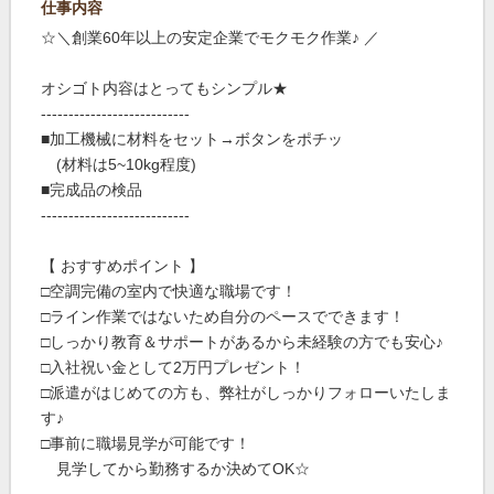
仕事内容
☆＼創業60年以上の安定企業でモクモク作業♪ ／
オシゴト内容はとってもシンプル★
---------------------------
■加工機械に材料をセット→ボタンをポチッ
(材料は5~10kg程度)
■完成品の検品
---------------------------
【 おすすめポイント 】
□空調完備の室内で快適な職場です！
□ライン作業ではないため自分のペースでできます！
□しっかり教育＆サポートがあるから未経験の方でも安心♪
□入社祝い金として2万円プレゼント！
□派遣がはじめての方も、弊社がしっかりフォローいたしま
す♪
□事前に職場見学が可能です！
見学してから勤務するか決めてOK☆