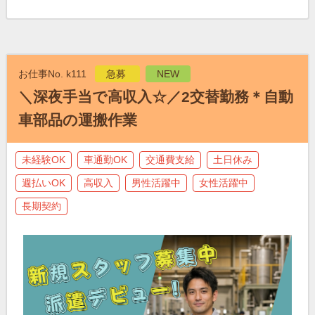
お仕事No. k111
急募
NEW
＼深夜手当で高収入☆／2交替勤務＊自動
車部品の運搬作業
未経験OK
車通勤OK
交通費支給
土日休み
週払いOK
高収入
男性活躍中
女性活躍中
長期契約