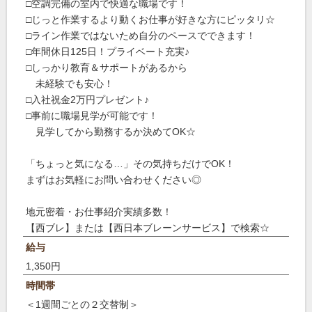
□空調完備の室内で快適な職場です！
□じっと作業するより動くお仕事が好きな方にピッタリ☆
□ライン作業ではないため自分のペースでできます！
□年間休日125日！プライベート充実♪
□しっかり教育＆サポートがあるから
未経験でも安心！
□入社祝金2万円プレゼント♪
□事前に職場見学が可能です！
見学してから勤務するか決めてOK☆
「ちょっと気になる…」その気持ちだけでOK！
まずはお気軽にお問い合わせください◎
地元密着・お仕事紹介実績多数！
【西ブレ】または【西日本ブレーンサービス】で検索☆
給与
1,350円
時間帯
＜1週間ごとの２交替制＞