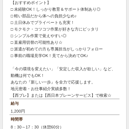
【おすすめポイント】
□ 未経験OK！しっかり教育＆サポート体制あり◎
□ 軽い部品だから体への負担少なめ♪
□ 土日休みでプライベートも充実！
□ モクモク・コツコツ作業が好きな方にピッタリ
□ シンプル作業で覚えやすい◎
□ 直雇用切替の可能性あり☆
□ 派遣が初めての方も専属担当がしっかりフォロー
□ 事前の職場見学OK！見てから決めてOK♪
「今の環境を変えたい」「安定した収入が欲しい」など、
動機は何でもOK！
あなたの『新しい一歩』を全力で応援します。
地元密着・お仕事紹介実績多数！
【西ブレ】または【西日本ブレーンサービス】で検索☆
給与
1,200円
時間帯
8：30～17：30（休憩60分）