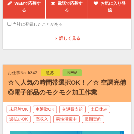
WEBで応募す
☎ 電話で応募す
お気に入り登
る
る
録
当社に登録したことがある
＞ 詳しく見る
お仕事No. k342
急募
NEW
☆＼人気の時間帯選択OK！／☆ 空調完備
◎電子部品のモクモク加工作業
未経験OK
車通勤OK
交通費支給
土日休み
週払いOK
高収入
男性活躍中
長期契約