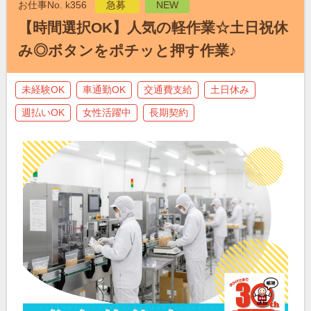
お仕事No. k356
急募
NEW
【時間選択OK】人気の軽作業☆土日祝休
み◎ボタンをポチッと押す作業♪
未経験OK
車通勤OK
交通費支給
土日休み
週払いOK
女性活躍中
長期契約