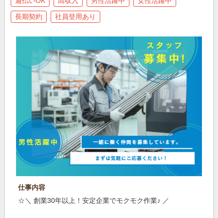
週払いOK
高収入
男性活躍中
女性活躍中
長期契約
社員登用あり
仕事内容
☆＼ 創業30年以上！安定企業でモクモク作業♪ ／