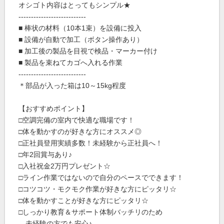
オシゴト内容はとってもシンプル★
---------------------------
■ 棒状の材料（10本1束）を設備に投入
■ 設備が自動で加工（ボタン操作あり）
■ 加工後の製品を目視で検品・マーカー付け
■ 製品を束ねてカゴへ入れる作業
---------------------------
＊部品が入った箱は10～15kg程度
【おすすめポイント】
□空調完備の室内で快適な職場です！
□体を動かすのが好きな方にオススメ◎
□正社員登用実績多数！未経験から正社員へ！
□年2回賞与あり♪
□入社祝金2万円プレゼント☆
□ライン作業ではないので自分のペースでできます！
□コツコツ・モクモク作業が好きな方にピッタリ☆
□体を動かすことが好きな方にピッタリ☆
□しっかり教育＆サポート体制バッチリのため
未経験の方でも安心♪