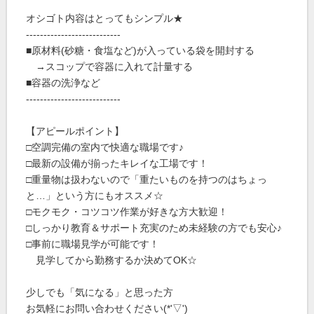
オシゴト内容はとってもシンプル★
---------------------------
■原材料(砂糖・食塩など)が入っている袋を開封する
→スコップで容器に入れて計量する
■容器の洗浄など
---------------------------
【アピールポイント】
□空調完備の室内で快適な職場です♪
□最新の設備が揃ったキレイな工場です！
□重量物は扱わないので「重たいものを持つのはちょっ
と…」という方にもオススメ☆
□モクモク・コツコツ作業が好きな方大歓迎！
□しっかり教育＆サポート充実のため未経験の方でも安心♪
□事前に職場見学が可能です！
見学してから勤務するか決めてOK☆
少しでも「気になる」と思った方
お気軽にお問い合わせください(*'▽')