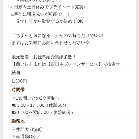
□日勤＆土日休みでプライベート充実♪
□事前に職場見学が可能です！
見学してから勤務するか決めてOK
「ちょっと気になる…」その気持ちだけでOK！
まずはお気軽にお問い合わせください◎
地元密着・お仕事紹介実績多数！
【西ブレ】または【西日本ブレーンサービス】で検索☆
給与
1,300円
時間帯
＜1週間ごとの2交替制＞
■8：00～17：00（休憩60分）
■20：00～翌5：00（休憩60分）
勤務地
三井郡大刀洗町
＊車通勤OK