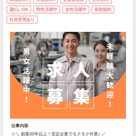
週払いOK
男性活躍中
女性活躍中
長期契約
社員登用あり
仕事内容
☆＼ 創業30年以上！安定企業でモクモク作業♪ ／