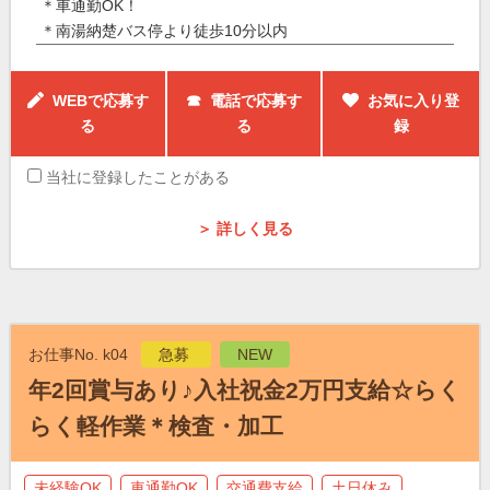
＊車通勤OK！
＊南湯納楚バス停より徒歩10分以内
WEBで応募す
☎ 電話で応募す
お気に入り登
る
る
録
当社に登録したことがある
＞ 詳しく見る
お仕事No. k04
急募
NEW
年2回賞与あり♪入社祝金2万円支給☆らく
らく軽作業＊検査・加工
未経験OK
車通勤OK
交通費支給
土日休み