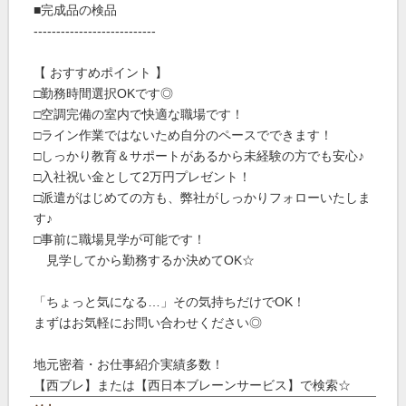
■完成品の検品
---------------------------
【 おすすめポイント 】
□勤務時間選択OKです◎
□空調完備の室内で快適な職場です！
□ライン作業ではないため自分のペースでできます！
□しっかり教育＆サポートがあるから未経験の方でも安心♪
□入社祝い金として2万円プレゼント！
□派遣がはじめての方も、弊社がしっかりフォローいたしま
す♪
□事前に職場見学が可能です！
見学してから勤務するか決めてOK☆
「ちょっと気になる…」その気持ちだけでOK！
まずはお気軽にお問い合わせください◎
地元密着・お仕事紹介実績多数！
【西ブレ】または【西日本ブレーンサービス】で検索☆