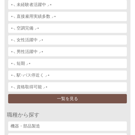
⋆⸜ 未経験者活躍中 ⸝⋆
⋆⸜ 直接雇用実績多数 ⸝⋆
⋆⸜ 空調完備 ⸝⋆
⋆⸜ 女性活躍中 ⸝⋆
⋆⸜ 男性活躍中 ⸝⋆
⋆⸜ 短期 ⸝⋆
⋆⸜ 駅･バス停近く ⸝⋆
⋆⸜ 資格取得可能 ⸝⋆
一覧を見る
職種から探す
機器・部品製造