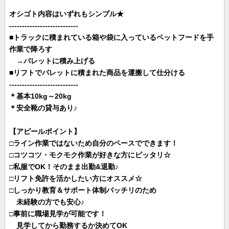
オシゴト内容はいずれもシンプル★
---------------------------
■トラックに積まれている箱や袋に入っているペットフードを手
作業で降ろす
→パレットに積み上げる
■
リフトで
パレットに積まれた商品を運搬して仕分ける
---------------------------
＊基本10kg～20kg
＊安全靴の貸与あり♪
【アピールポイント】
□ライン作業ではないため自分のペースでできます！
□コツコツ・モクモク作業が好きな方にピッタリ☆
□私服でOK！そのまま出勤&退勤♪
□リフト免許を活かしたい方にオススメ☆
□しっかり教育＆サポート体制バッチリのため
未経験の方でも安心♪
□事前に職場見学が可能です！
見学してから勤務するか決めてOK