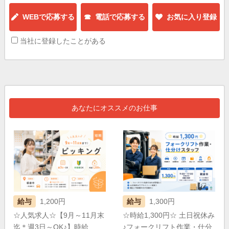
WEBで応募する
☎ 電話で応募する
お気に入り登録
当社に登録したことがある
あなたにオススメのお仕事
給与
1,200円
給与
1,300円
☆人気求人☆【9月～11月末
☆時給1,300円☆ 土日祝休み
迄＊週3日～OK♪】時給
♪フォークリフト作業・仕分