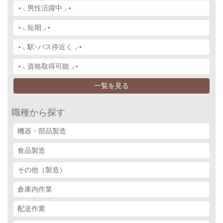
⋆⸜ 男性活躍中 ⸝⋆
⋆⸜ 短期 ⸝⋆
⋆⸜ 駅･バス停近く ⸝⋆
⋆⸜ 資格取得可能 ⸝⋆
一覧を見る
職種から探す
機器・部品製造
食品製造
その他（製造）
倉庫内作業
配送作業