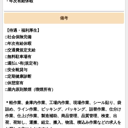
・年次有給休暇
備考
【待遇・福利厚生】
□社会保険完備
□年次有給休暇
□交通費規定支給
□無料駐車場有
□週払い有(規定有)
□安全靴貸与
□定期健康診断
□休憩室有
□屋内原則禁煙（喫煙所有）
＊軽作業、倉庫内作業、工場内作業、現場作業、シール貼り、袋
詰め、ライン作業、ピッキング、パッキング、詰替作業、仕分け
作業、仕上げ作業、製造補助、商品管理、品質管理、検査、出
荷、荷卸し、運搬、組立、搬入、物流、積込み作業などの求人を