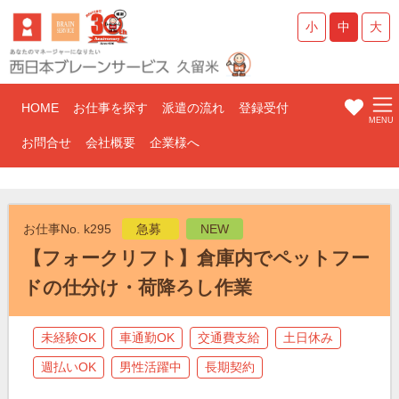
小
中
大
HOME
お仕事を探す
派遣の流れ
登録受付
お問合せ
会社概要
企業様へ
お仕事No. k295
急募
NEW
【フォークリフト】倉庫内でペットフー
ドの仕分け・荷降ろし作業
未経験OK
車通勤OK
交通費支給
土日休み
週払いOK
男性活躍中
長期契約