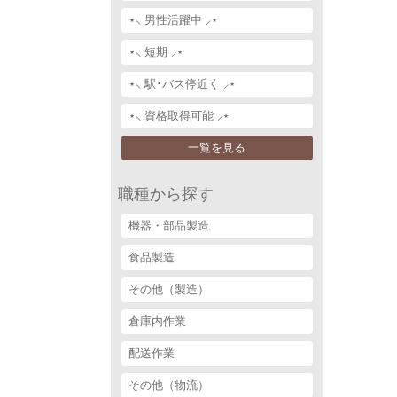
⋆⸜ 男性活躍中 ⸝⋆
⋆⸜ 短期 ⸝⋆
⋆⸜ 駅･バス停近く ⸝⋆
⋆⸜ 資格取得可能 ⸝⋆
一覧を見る
職種から探す
機器・部品製造
食品製造
その他（製造）
倉庫内作業
配送作業
その他（物流）