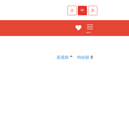
小
中
大
新着順
時給順