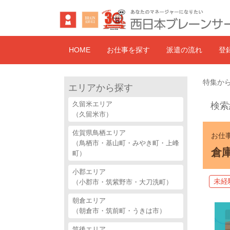
HOME
お仕事を探す
派遣の流れ
登
特集から
エリアから探す
久留米エリア
検索
（久留米市）
佐賀県鳥栖エリア
お仕事
（鳥栖市・基山町・みやき町・上峰
倉
町）
小郡エリア
未経
（小郡市・筑紫野市・大刀洗町）
朝倉エリア
（朝倉市・筑前町・うきは市）
筑後エリア