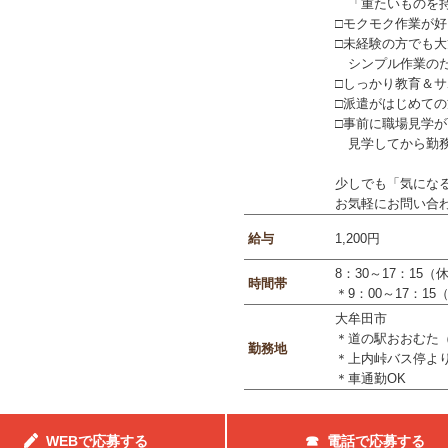
「重たいものを持
□モクモク作業が
□未経験の方でも
シンプル作業のた
□しっかり教育＆サ
□派遣がはじめて
□事前に職場見学
見学してから勤務
少しでも「気にな
お気軽にお問い合わせ
給与
1,200円
8：30～17：15（
時間帯
＊9：00～17：15
大牟田市
＊道の駅おおむた
勤務地
＊上内峠バス停より
＊車通勤OK
WEBで応募する
☎ 電話で応募する