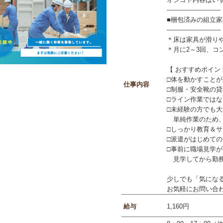
---------------------------
■梱包済みの組立
---------------------------
＊床は家具が滑り
＊月に2～3回、コ
【 おすすめポイン
□体を動かすこと
仕事内容
□制服・安全靴の貸
□ライン作業では
□未経験の方でも
単純作業のため、
□しっかり教育＆サ
□派遣がはじめて
□事前に職場見学
見学してから勤務
少しでも「気にな
お気軽にお問い合わせ
給与
1,160円