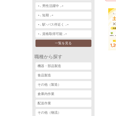
⋆⸜ 男性活躍中 ⸝⋆
⋆⸜ 短期 ⸝⋆
⋆⸜ 駅･バス停近く ⸝⋆
⋆⸜ 資格取得可能 ⸝⋆
一覧を見る
職種から探す
機器・部品製造
食品製造
その他（製造）
倉庫内作業
配送作業
その他（物流）