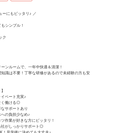
ューにもピッタリ♪ ／
てもシンプル！
ック
リーンルームで、一年中快適＆清潔！
門知識は不要！丁寧な研修があるので未経験の方も安
ト】
ライベート充実♪
なく働ける◎
寧なサポートあり
体への負担少なめ♪
コツ作業が好きな方にピッタリ！
当社がしっかりサポート◎
OK！見学後に決めても大丈夫♪