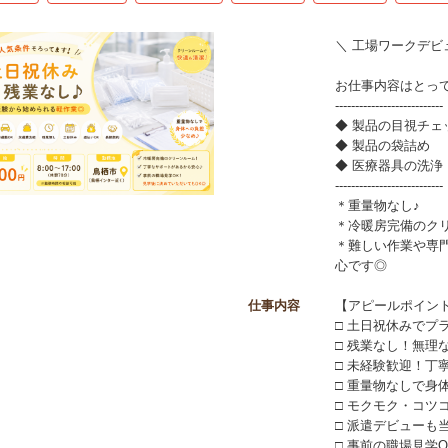
＼ 工場ワークデビ
お仕事内容はとっ
---------------------------
◆ 製品の目視チェ
◆ 製品の袋詰め
◆ 医療器具の洗浄
---------------------------
＊重量物なし♪
＊冷暖房完備のク
＊難しい作業や専
心です◎
仕事内容
【アピールポイン
□ 土日祝休みでプ
□ 残業なし！無理
□ 未経験歓迎！丁
□ 重量物なしで身
□ モクモク・コツ
□ 派遣デビューも
□ 事前の職場見学