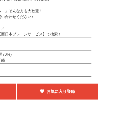
る…」そんな方も大歓迎！
問い合わせください♪
！／
【西日本ブレーンサービス】で検索！
憩70分)
可能
お気に入り登録