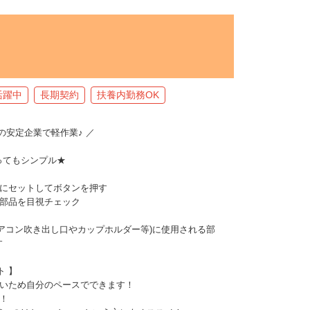
活躍中
長期契約
扶養内勤務OK
上の安定企業で軽作業♪ ／
ってもシンプル★
械にセットしてボタンを押す
た部品を目視チェック
アコン吹き出し口やカップホルダー等)に使用される部
す
ト 】
ないため自分のペースでできます！
！