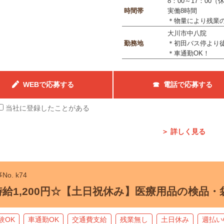
8：00～17：00（
時間帯
実働8時間
＊物量により残業
大川市中八院
勤務地
＊初田バス停より徒
＊車通勤OK！
WEBで応募する
☎ 電話で応募する
当社に登録したことがある
＞ 詳しく見る
No. k74
時給1,200円☆【土日祝休み】医療用品の検品・
験OK
車通勤OK
交通費支給
残業無し
土日休み
週払い