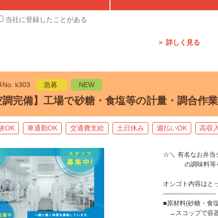
当社に登録したことがある
＞ 詳しく見る
No. k303
急募
NEW
空調完備】工場で砂糖・食塩等の計量・調合作業
験OK
車通勤OK
交通費支給
土日休み
週払いOK
高収
☆＼ 有名なお弁
の調味料等を製
オシゴト内容はと
---------------------------
■原材料(砂糖・食
→スコップで容器