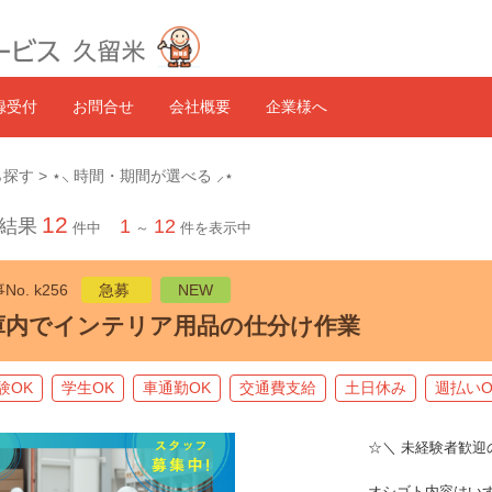
録受付
お問合せ
会社概要
企業様へ
探す > ⋆⸜ 時間・期間が選べる ⸝⋆
12
結果
1
12
件中
～
件を表示中
No. k256
急募
NEW
庫内でインテリア用品の仕分け作業
験OK
学生OK
車通勤OK
交通費支給
土日休み
週払いO
☆＼ 未経験者歓迎
オシゴト内容はい