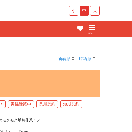
小
中
大
新着順
時給順
K
男性活躍中
長期契約
短期契約
のモクモク単純作業！／
ずれもシンプル★