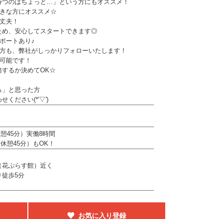
つのはちょっと…」という方にもオススメ！
好きな方にオススメ☆
大丈夫！
め、安心してスタートできます◎
ポートあり♪
の方も、弊社がしっかりフォローいたします！
が可能です！
するか決めてOK☆
る」と思った方
ください(*'▽')
休憩45分）実働8時間
（休憩45分）もOK！
（花ぷらす館）近く
徒歩5分
お気に入り登録