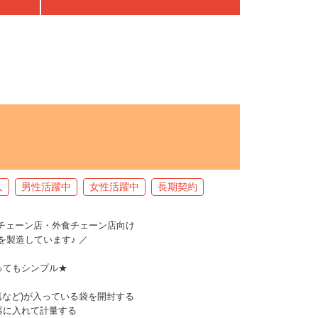
入
男性活躍中
女性活躍中
長期契約
当チェーン店・外食チェーン店向け
造しています♪ ／
ってもシンプル★
塩など)が入っている袋を開封する
に入れて計量する