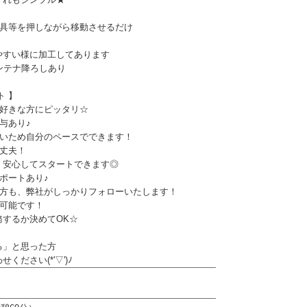
家具等を押しながら移動させるだけ
やすい様に加工してあります
ンテナ降ろしあり
ト 】
が好きな方にピッタリ☆
与あり♪
ないため自分のペースでできます！
大丈夫！
安心してスタートできます◎
ポートあり♪
の方も、弊社がしっかりフォローいたします！
が可能です！
するか決めてOK☆
る」と思った方
ください(*'▽')ﾉ