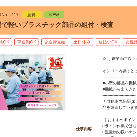
No. k117
急募
NEW
場で軽いプラスチック部品の組付・検査
験OK
車通勤OK
交通費支給
土日休み
週払いOK
女性
☆＼ 創業85年以
オシゴト内容はと
---------------------------
■小型の部品を機
■機械から出てき
---------------------------
＊自動車内装品(エ
品を製造していま
【 おすすめポイン
□ライン作業では
仕事内容
□重量物の扱いナシ