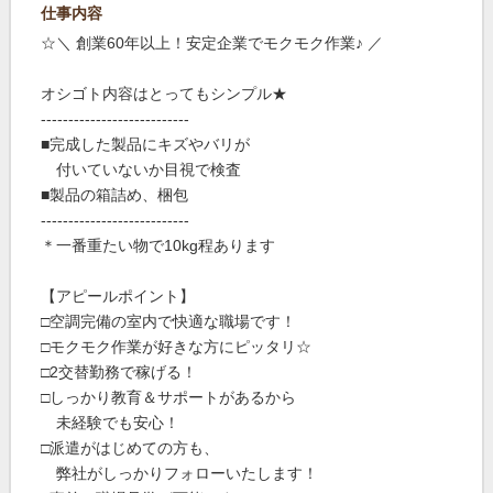
仕事内容
☆＼ 創業60年以上！安定企業でモクモク作業♪ ／
オシゴト内容はとってもシンプル★
---------------------------
■完成した製品にキズやバリが
付いていないか目視で検査
■製品の箱詰め、梱包
---------------------------
＊一番重たい物で10kg程あります
【アピールポイント】
□空調完備の室内で快適な職場です！
□モクモク作業が好きな方にピッタリ☆
□2交替勤務で稼げる！
□しっかり教育＆サポートがあるから
未経験でも安心！
□派遣がはじめての方も、
弊社がしっかりフォローいたします！