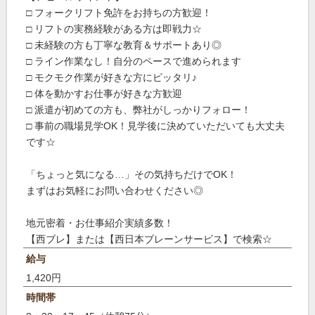
□ フォークリフト免許をお持ちの方歓迎！
□ リフトの実務経験がある方は即戦力☆
□ 未経験の方も丁寧な教育＆サポートあり◎
□ ライン作業なし！自分のペースで進められます
□ モクモク作業が好きな方にピッタリ♪
□ 体を動かすお仕事が好きな方歓迎
□ 派遣が初めての方も、弊社がしっかりフォロー！
□ 事前の職場見学OK！見学後に決めていただいても大丈夫
です☆
「ちょっと気になる…」その気持ちだけでOK！
まずはお気軽にお問い合わせください◎
地元密着・お仕事紹介実績多数！
【西ブレ】または【西日本ブレーンサービス】で検索☆
給与
1,420円
時間帯