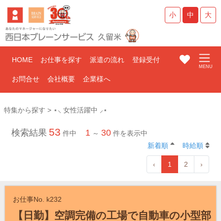
小
中
大
HOME
お仕事を探す
派遣の流れ
登録受付
お問合せ
会社概要
企業様へ
特集から探す > ⋆⸜ 女性活躍中 ⸝⋆
53
検索結果
1
30
件中
～
件を表示中
新着順
時給順
‹
1
2
›
お仕事No. k232
【日勤】空調完備の工場で自動車の小型部