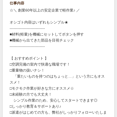
仕事内容
☆＼ 創業60年以上の安定企業で軽作業♪ ／
オシゴト内容はいずれもシンプル★
---------------------------
■材料(軽量)を機械にセットしてボタンを押す
■機械から出てきた部品を目視チェック
---------------------------
【 おすすめポイント 】
□空調完備の室内で快適な職場です！
□重量物の扱いナシ！
「重たいものを持つのはちょっと…」という方にもオス
スメ！
□モクモク作業が好きな方にオススメ☆
□未経験の方でも大丈夫！
シンプル作業のため、安心してスタートできます◎
□しっかり教育＆サポートあり♪
□派遣がはじめての方も、弊社がしっかりフォローいたしま