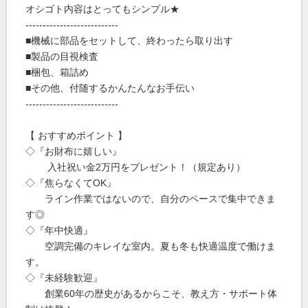
オシゴト内容はとってもシンプル★
---------------------------
■機械に部品をセットして、終わったら取り出す
■製品の目視検査
■梱包、箱詰め
■その他、付随するかんたんなお手伝い
---------------------------
【 おすすめポイント 】
◇『お財布に嬉しい』
入社祝い金2万円をプレゼント！（規定あり）
◇『焦らなくてOK』
ライン作業ではないので、自分のペースで集中できま
す◎
◇『年中快適』
空調完備のキレイな室内。夏も冬も快適温度で働けま
す。
◇『未経験歓迎』
創業60年の歴史があるからこそ、教え方・サポート体