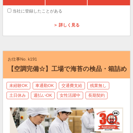
当社に登録したことがある
＞ 詳しく見る
お仕事No. k191
【空調完備☆】工場で海苔の検品・箱詰め
未経験OK
車通勤OK
交通費支給
残業無し
土日休み
週払いOK
女性活躍中
長期契約