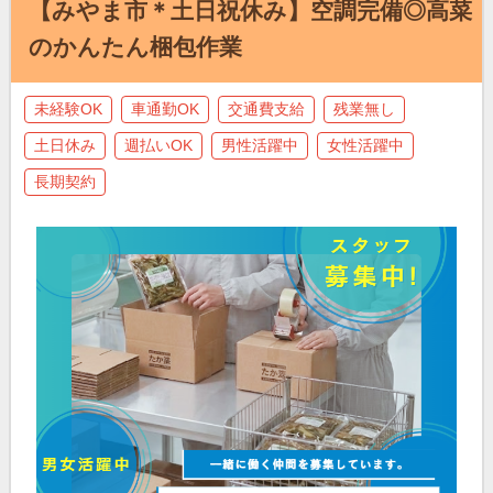
【みやま市＊土日祝休み】空調完備◎高菜
のかんたん梱包作業
未経験OK
車通勤OK
交通費支給
残業無し
土日休み
週払いOK
男性活躍中
女性活躍中
長期契約