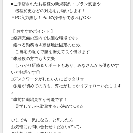
■ご来店されたお客様の新規契約・プラン変更や
機種変更などの対応をお願いします！
＊PC入力無し！iPadの操作ができればOK♪
【 おすすめポイント 】
□空調完備の室内で快適な職場です♪
□選べる勤務地＆勤務地は固定のため、
ご自宅の近くで腰を据えて長く働けます！
□未経験の方でも大丈夫！
しっかり研修＆サポートもあり、みなさんから働きやす
いと好評です◎
□デスクワークがしたい方にピッタリ☆
□派遣が初めての方も、弊社がしっかりフォローいたします
♪
□事前に職場見学が可能です！
見学してから勤務するか決めてOK☆
少しでも「気になる」と思った方
お気軽にお問い合わせください(*'▽')ﾉ