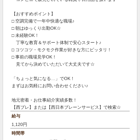
【おすすめポイント】
□ 空調完備で一年中快適な職場♪
□ 朝はゆっくり出勤OK☆
□ 未経験OK！
丁寧な教育＆サポート体制で安心スタート♪
□ コツコツ・モクモク作業が好きな方にピッタリ！
□ 事前の職場見学OK！
見てから決めていただいて大丈夫です☆
「ちょっと気になる…」でOK！
まずはお気軽にお問い合わせください♪
地元密着・お仕事紹介実績多数！
【西ブレ】または【西日本ブレーンサービス】で検索☆
給与
1,120円
時間帯