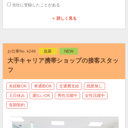
当社に登録したことがある
＞ 詳しく見る
お仕事No. k248
急募
NEW
大手キャリア携帯ショップの接客スタッ
フ
未経験OK
車通勤OK
交通費支給
残業無し
土日休み
週払いOK
男性活躍中
女性活躍中
長期契約