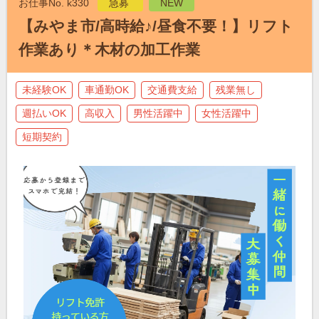
お仕事No. k330
急募
NEW
【みやま市/高時給♪/昼食不要！】リフト
作業あり＊木材の加工作業
未経験OK
車通勤OK
交通費支給
残業無し
週払いOK
高収入
男性活躍中
女性活躍中
短期契約