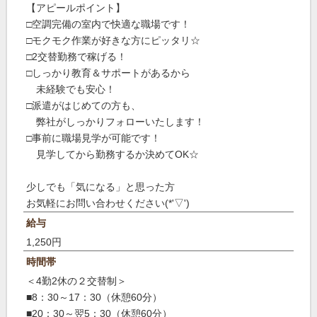
【アピールポイント】
□空調完備の室内で快適な職場です！
□モクモク作業が好きな方にピッタリ☆
□2交替勤務で稼げる！
□しっかり教育＆サポートがあるから
未経験でも安心！
□派遣がはじめての方も、
弊社がしっかりフォローいたします！
□事前に職場見学が可能です！
見学してから勤務するか決めてOK☆
少しでも「気になる」と思った方
お気軽にお問い合わせください(*'▽')
給与
1,250円
時間帯
＜4勤2休の２交替制＞
■8：30～17：30（休憩60分）
■20：30～翌5：30（休憩60分）