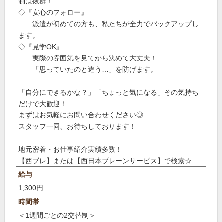
制は抜群！
◇『安心のフォロー』
派遣が初めての方も、私たちが全力でバックアップし
ます。
◇『見学OK』
実際の雰囲気を見てから決めて大丈夫！
「思っていたのと違う…」を防げます。
「自分にできるかな？」「ちょっと気になる」その気持ち
だけで大歓迎！
まずはお気軽にお問い合わせください◎
スタッフ一同、お待ちしております！
地元密着・お仕事紹介実績多数！
【西ブレ】または【西日本ブレーンサービス】で検索☆
給与
1,300円
時間帯
＜1週間ごとの2交替制＞