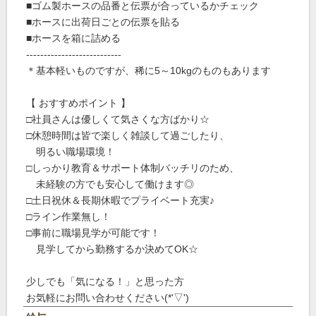
■ゴム製ホースの品番と伝票が合っているかチェック
■ホースに出荷日ごとの伝票を貼る
■ホースを箱に詰める
---------------------------
＊基本軽いものですが、稀に5～10kgのものもあります
【 おすすめポイント 】
□社員さんは優しくて気さくな方ばかり☆
□休憩時間は皆で楽しく雑談して過ごしたり、
明るい職場環境！
□しっかり教育＆サポート体制バッチリのため、
未経験の方でも安心して働けます◎
□土日祝休＆長期休暇でプライベート充実♪
□ライン作業無し！
□事前に職場見学が可能です！
見学してから勤務するか決めてOK☆
少しでも「気になる！」と思った方
お気軽にお問い合わせください(*'▽')