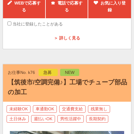
WEBで応募す
☎ 電話で応募す
お気に入り登
る
る
録
当社に登録したことがある
＞ 詳しく見る
お仕事No. k76
急募
NEW
【筑後市/空調完備♪】工場でチューブ部品
の加工
未経験OK
車通勤OK
交通費支給
残業無し
土日休み
週払いOK
男性活躍中
長期契約