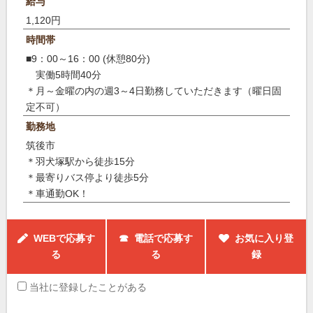
給与
1,120円
時間帯
■9：00～16：00 (休憩80分)
実働5時間40分
＊月～金曜の内の週3～4日勤務していただきます（曜日固
定不可）
勤務地
筑後市
＊羽犬塚駅から徒歩15分
＊最寄りバス停より徒歩5分
＊車通勤OK！
WEBで応募す
☎ 電話で応募す
お気に入り登
る
る
録
当社に登録したことがある