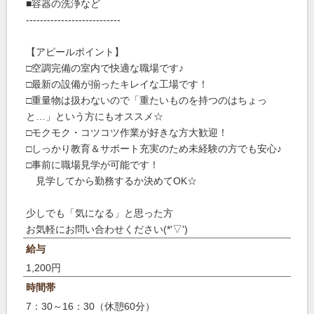
■容器の洗浄など
---------------------------
【アピールポイント】
□空調完備の室内で快適な職場です♪
□最新の設備が揃ったキレイな工場です！
□重量物は扱わないので「重たいものを持つのはちょっ
と…」という方にもオススメ☆
□モクモク・コツコツ作業が好きな方大歓迎！
□しっかり教育＆サポート充実のため未経験の方でも安心♪
□事前に職場見学が可能です！
見学してから勤務するか決めてOK☆
少しでも「気になる」と思った方
お気軽にお問い合わせください(*'▽')
給与
1,200円
時間帯
7：30～16：30（休憩60分）