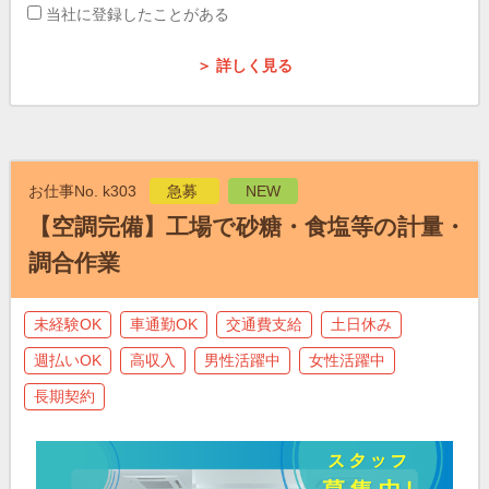
当社に登録したことがある
＞ 詳しく見る
お仕事No. k303
急募
NEW
【空調完備】工場で砂糖・食塩等の計量・
調合作業
未経験OK
車通勤OK
交通費支給
土日休み
週払いOK
高収入
男性活躍中
女性活躍中
長期契約