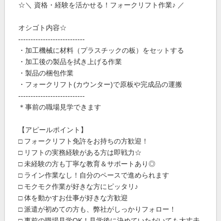
☆＼ 資格・経験を活かせる！フォークリフト作業♪ ／
オシゴト内容☆
---------------------------
・加工機械に材料（プラスチックの板）をセットする
・加工後の製品を拭き上げる作業
・製品の梱包作業
・フォークリフト(カウンター)で原板や完成品の運搬
---------------------------
＊事前の職場見学できます
【アピールポイント】
□ フォークリフト免許をお持ちの方歓迎！
□ リフトの実務経験がある方は即戦力☆
□ 未経験の方も丁寧な教育＆サポートあり◎
□ ライン作業なし！自分のペースで進められます
□ モクモク作業が好きな方にピッタリ♪
□ 体を動かすお仕事が好きな方歓迎
□ 派遣が初めての方も、弊社がしっかりフォロー！
□ 事前の職場見学OK！見学後に決めていただいても大丈夫