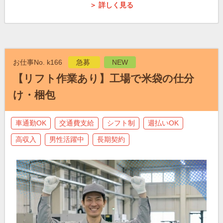
＞ 詳しく見る
お仕事No. k166
急募
NEW
【リフト作業あり】工場で米袋の仕分
け・梱包
車通勤OK
交通費支給
シフト制
週払いOK
高収入
男性活躍中
長期契約