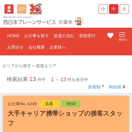
小
中
大
HOME
お仕事を探す
派遣の流れ
登録受付
お問合せ
会社概要
企業様へ
エリアから探す > 筑後エリア
13
検索結果
1
13
件中
～
件を表示中
新着順
時給順
お仕事No. k248
急募
NEW
大手キャリア携帯ショップの接客スタッ
フ