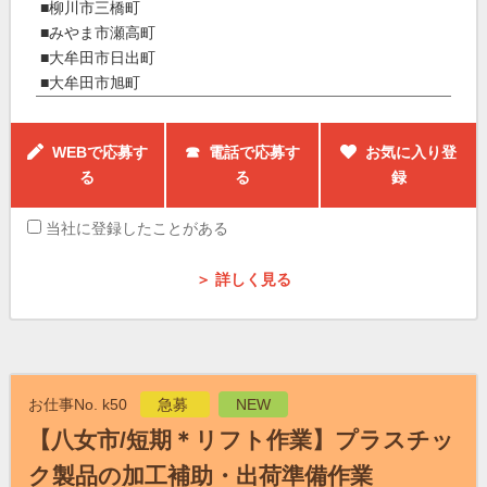
■柳川市三橋町
■みやま市瀬高町
■大牟田市日出町
■大牟田市旭町
WEBで応募す
☎ 電話で応募す
お気に入り登
る
る
録
当社に登録したことがある
＞ 詳しく見る
お仕事No. k50
急募
NEW
【八女市/短期＊リフト作業】プラスチッ
ク製品の加工補助・出荷準備作業