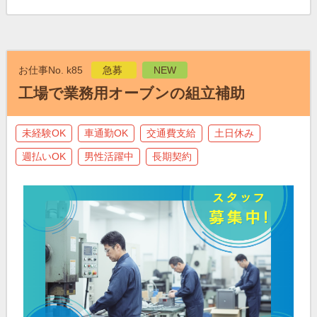
お仕事No. k85
急募
NEW
工場で業務用オーブンの組立補助
未経験OK
車通勤OK
交通費支給
土日休み
週払いOK
男性活躍中
長期契約