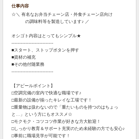
仕事内容
☆＼ 有名なお弁当チェーン店・外食チェーン店向け
の調味料等を製造しています♪ ／
オシゴト内容はとってもシンプル★
---------------------------
■スタート、ストップボタンを押す
■資材の補充
■その他付随業務
---------------------------
【アピールポイント】
□空調完備の室内で快適な職場です♪
□最新の設備が揃ったキレイな工場です！
□重量物は扱わないので「重たいものを持つのはちょっ
と…」という方にもオススメ☆
□モクモク・コツコツ作業が好きな方大歓迎！
□しっかり教育＆サポート充実のため未経験の方でも安心♪
□事前に職場見学が可能です！