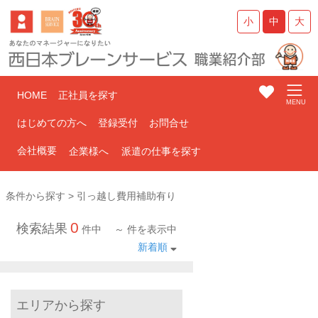
小
中
大
HOME
正社員を探す
はじめての方へ
登録受付
お問合せ
会社概要
企業様へ
派遣の仕事を探す
条件から探す > 引っ越し費用補助有り
0
検索結果
件中
～
件を表示中
新着順
エリアから探す