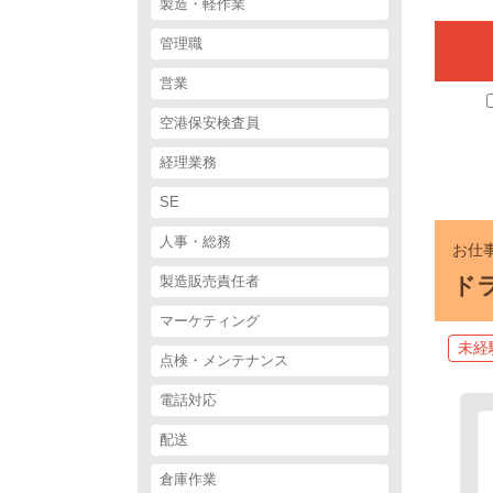
製造・軽作業
管理職
営業
空港保安検査員
経理業務
SE
人事・総務
お仕事
製造販売責任者
ドラ
マーケティング
未経
点検・メンテナンス
電話対応
配送
倉庫作業