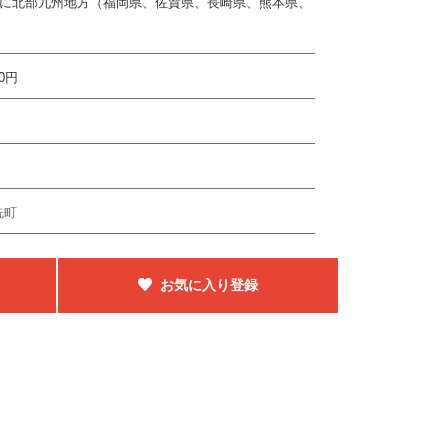
主に北部九州地方（福岡県、佐賀県、長崎県、熊本県、
00円
洗町
お気に入り登録