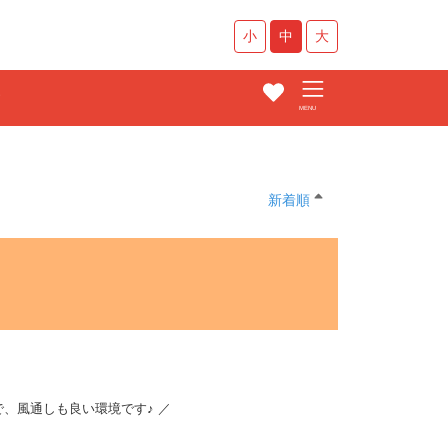
小
中
大
す
新着順
、風通しも良い環境です♪ ／