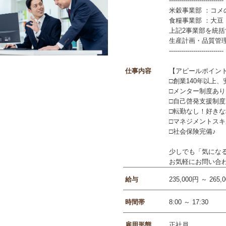
---------------------------
米穀事業部 ：コ
食糧事業部 ：大
上記2事業部を統
生産計画・品質管
---------------------------
仕事内容
【アピールポイン
□創業140年以上
□メンター制度あり
□自己啓発支援制
□転勤なし！好き
□マネジメントス
□社会保険完備♪
少しでも「気にな
お気軽にお問い合わせ
給与
235,000円 ～ 265,
時間帯
8:00 ～ 17:30
雇用形態
正社員