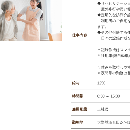
◆リハビリテーシ
屋外歩行や買い物
◆定期的な訪問介
利用者のご自宅を
ます。
◆その他付随する
仕事内容
日々の記録作成
＊記録作成はスマ
＊社用車(軽自動車
＼休みを取得しや
※夜間帯の勤務は相
給与
1250
時間帯
6:30 ～ 15:30
雇用形態
正社員
勤務地
大野城市瓦田2-7-4