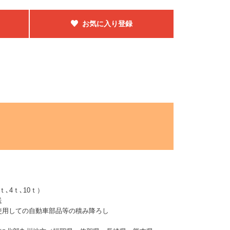
お気に入り登録
､4ｔ､10ｔ）
送
使用しての自動車部品等の積み降ろし