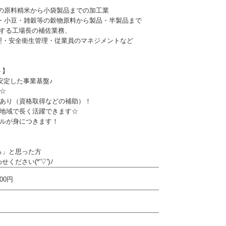
メの原料精米から小袋製品までの加工業
豆・小豆・雑穀等の穀物原料から製品・半製品まで
括する工場長の補佐業務、
理・安全衛生管理・従業員のマネジメントなど
ト】
、安定した事業基盤♪
☆
度あり（資格取得などの補助）！
な地域で長く活躍できます☆
キルが身につきます！
る」と思った方
ください(*'▽')ﾉ
000円