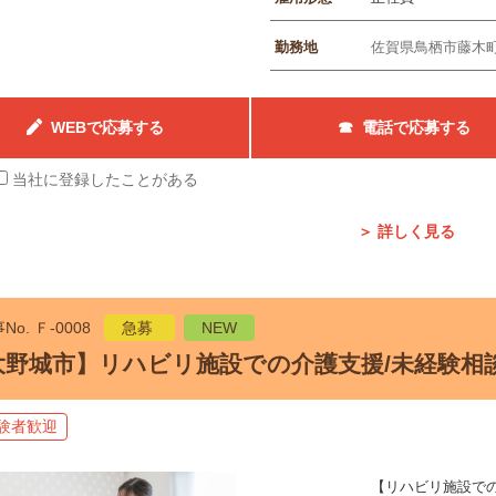
勤務地
佐賀県鳥栖市藤木町
WEBで応募する
☎ 電話で応募する
当社に登録したことがある
＞ 詳しく見る
No. Ｆ-0008
急募
NEW
大野城市】リハビリ施設での介護支援/未経験相談
験者歓迎
【リハビリ施設で