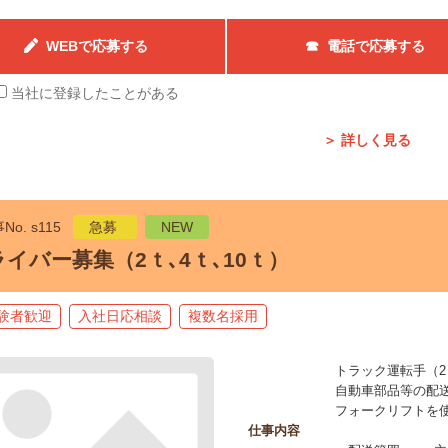
WEBで応募する
☎ 電話で応募する
当社に登録したことがある
＞ 詳しく見る
No. s115
急募
NEW
イバー募集（2ｔ､4ｔ､10ｔ）
験者歓迎
入社日応相談
複数名採用
トラック運転手（2ｔ
自動車部品等の配
フォークリフトを
仕事内容