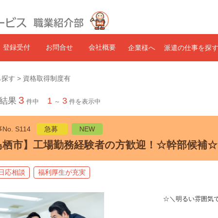
登録受付
お問合せ
会社概要
企業様へ
派遣の仕事を探
探す > 資格取得制度有
3
結果
1
3
件中
～
件を表示中
No. S114
急募
NEW
鳥栖市】工場勤務経験者の方歓迎！☆幹部候補☆
日応相談
福利厚生が充実
☆＼明るい雰囲気で