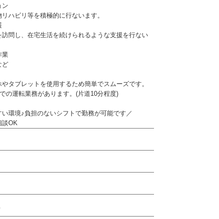
ョン
リハビリ等を積極的に行ないます。
護
訪問し、在宅生活を続けられるような支援を行ない
作業
など
ホやタブレットを使用するため簡単でスムーズです。
)での運転業務があります。(片道10分程度)
すい環境♪負担のないシフトで勤務が可能です／
談OK
1