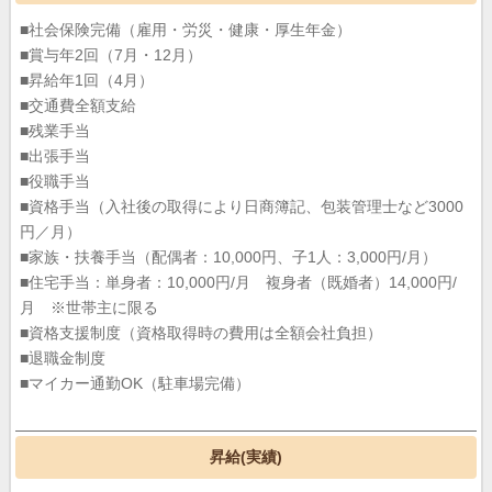
■社会保険完備（雇用・労災・健康・厚生年金）
■賞与年2回（7月・12月）
■昇給年1回（4月）
■交通費全額支給
■残業手当
■出張手当
■役職手当
■資格手当（入社後の取得により日商簿記、包装管理士など3000
円／月）
■家族・扶養手当（配偶者：10,000円、子1人：3,000円/月）
■住宅手当：単身者：10,000円/月 複身者（既婚者）14,000円/
月 ※世帯主に限る
■資格支援制度（資格取得時の費用は全額会社負担）
■退職金制度
■マイカー通勤OK（駐車場完備）
昇給(実績)