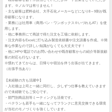
ます。※ノルマは有りません！
・主な顧客は肥料会社、大手石化メーカーなどになり8～9割が既
存顧客になります。
・業務には社用車（商用バン・ワンボックス※いづれもAT）を使
用します。
・他に事務所にて商談で得た注文を工場に依頼します。
・注文内容をExcelに打ち込み製造依頼書や注文請書を作成。※簡
単な作業なので詳しい知識がなくても大丈夫です！
・他にHPや電話でのお問い合わせや既存顧客からの紹介等新規顧
客の対応も行ないます。
※慣れてきてからは、日帰りや宿泊を伴う出張が出てきます。
（出張手当あり）
【未経験の方も活躍中】
・入社後は上司と一緒に同行し、少しずつ仕事を教えていきます
ので未経験でもご安心です。
・部門別商品別等ミーティングも活発です。
・ベテランも若手も一緒になってフランクに意見交換できる環境
が当社のモノづくりを強くしています。