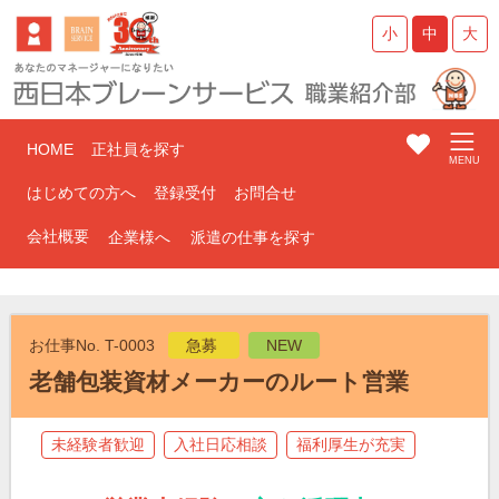
小
中
大
HOME
正社員を探す
はじめての方へ
登録受付
お問合せ
会社概要
企業様へ
派遣の仕事を探す
お仕事No. T-0003
急募
NEW
老舗包装資材メーカーのルート営業
未経験者歓迎
入社日応相談
福利厚生が充実