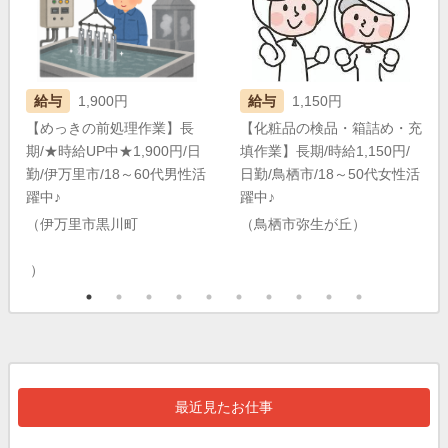
給与
1,900円
給与
1,150円
【めっきの前処理作業】長
【化粧品の検品・箱詰め・充
期/★時給UP中★1,900円/日
填作業】長期/時給1,150円/
勤/伊万里市/18～60代男性活
日勤/鳥栖市/18～50代女性活
躍中♪
躍中♪
（伊万里市黒川町
（鳥栖市弥生が丘）
）
最近見たお仕事