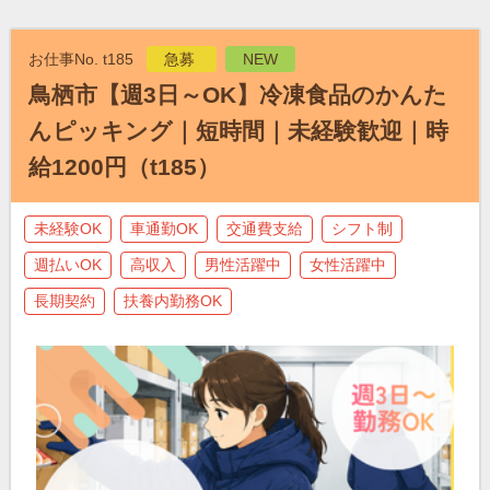
お仕事No. t185
急募
NEW
鳥栖市【週3日～OK】冷凍食品のかんた
んピッキング｜短時間｜未経験歓迎｜時
給1200円（t185）
未経験OK
車通勤OK
交通費支給
シフト制
週払いOK
高収入
男性活躍中
女性活躍中
長期契約
扶養内勤務OK