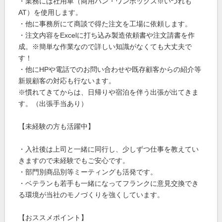
・業務には社用車（商用バン・ワンボックス※いづれも
AT）を使用します。
・他に事務所にて商談で得た注文を工場に依頼します。
・注文内容をExcelに打ち込み製造依頼書や注文請書を作
成。※簡単な作業なので詳しい知識がなくても大丈夫で
す！
・他にHPや電話でのお問い合わせや既存顧客からの紹介等
新規顧客の対応も行ないます。
※慣れてきてからは、日帰りや宿泊を伴う出張が出てきま
す。（出張手当あり）
【未経験の方も活躍中】
・入社後は上司と一緒に同行し、少しずつ仕事を教えてい
きますので未経験でもご安心です。
・部門別商品別等ミーティングも活発です。
・ベテランも若手も一緒になってフランクに意見交換でき
る環境が当社のモノづくりを強くしています。
【おススメポイント】