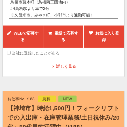
鳥栖市藤木町（鳥栖商工団地内）
JR鳥栖駅より車で3分
※久留米市、みやき町、小郡市より通勤可能！
WEBで応募す
☎ 電話で応募す
お気に入り登
る
る
録
当社に登録したことがある
＞ 詳しく見る
お仕事No. t188
急募
NEW
【神埼市】時給1,500円！フォークリフト
での入出庫・在庫管理業務/土日祝休み/20
代～50代男性活躍中（t188）