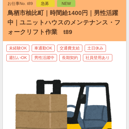
お仕事No. t89
急募
NEW
鳥栖市柚比町｜時間給1400円｜男性活躍
中｜ユニットハウスのメンテナンス・フ
ォークリフト作業 t89
未経験OK
車通勤OK
交通費支給
土日休み
週払いOK
男性活躍中
長期契約
社員登用あり