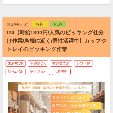
お仕事No. t24
急募
NEW
t24【時給1300円/人気のピッキング仕分
け作業/鳥栖IC近く/男性活躍中】カップや
トレイのピッキング作業
未経験OK
車通勤OK
交通費支給
シフト制
週払いOK
男性活躍中
長期契約