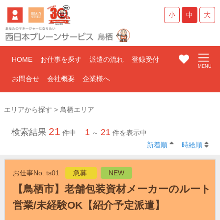
小
中
大
HOME
お仕事を探す
派遣の流れ
登録受付
お問合せ
会社概要
企業様へ
エリアから探す > 鳥栖エリア
21
検索結果
1
21
件中
～
件を表示中
新着順
時給順
お仕事No. ts01
急募
NEW
【鳥栖市】老舗包装資材メーカーのルート
営業/未経験OK【紹介予定派遣】