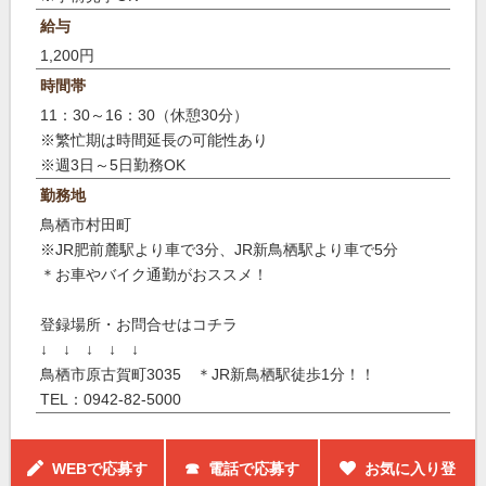
給与
1,200円
時間帯
11：30～16：30（休憩30分）
※繁忙期は時間延長の可能性あり
※週3日～5日勤務OK
勤務地
鳥栖市村田町
※JR肥前麓駅より車で3分、JR新鳥栖駅より車で5分
＊お車やバイク通勤がおススメ！
登録場所・お問合せはコチラ
↓ ↓ ↓ ↓ ↓
鳥栖市原古賀町3035 ＊JR新鳥栖駅徒歩1分！！
TEL：0942-82-5000
WEBで応募す
☎ 電話で応募す
お気に入り登