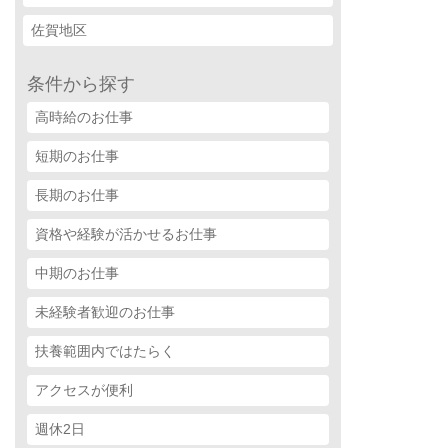
佐賀地区
条件から探す
高時給のお仕事
短期のお仕事
長期のお仕事
資格や経験が活かせるお仕事
中期のお仕事
未経験者歓迎のお仕事
扶養範囲内ではたらく
アクセスが便利
週休2日