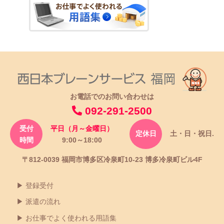
お電話でのお問い合わせは
092-291-2500
受付
平日（月～金曜日）
定休日
土・日・祝日.
時間
9:00～18:00
〒812-0039 福岡市博多区冷泉町10-23 博多冷泉町ビル4F
登録受付
派遣の流れ
お仕事でよく使われる用語集