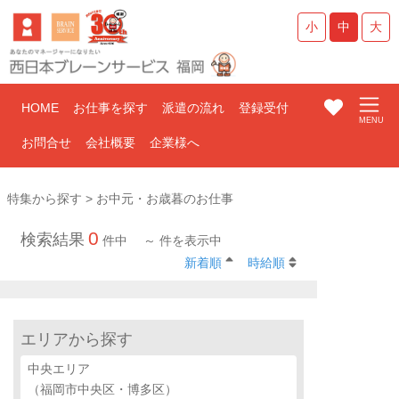
小
中
大
HOME
お仕事を探す
派遣の流れ
登録受付
お問合せ
会社概要
企業様へ
特集から探す > お中元・お歳暮のお仕事
0
検索結果
件中
～
件を表示中
新着順
時給順
エリアから探す
中央エリア
（福岡市中央区・博多区）