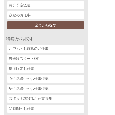
紹介予定派遣
夜勤のお仕事
全てから探す
特集から探す
お中元・お歳暮のお仕事
未経験スタートOK
期間限定お仕事
女性活躍中のお仕事特集
男性活躍中のお仕事特集
高収入！稼げるお仕事特集
短時間のお仕事