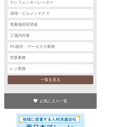
テレフォンオペレーター
清掃・ビルメンテナス
廃棄物回収関連
工場内作業
PC操作・データ入力業務
営業事務
レジ業務
一覧を見る
お気に入り一覧