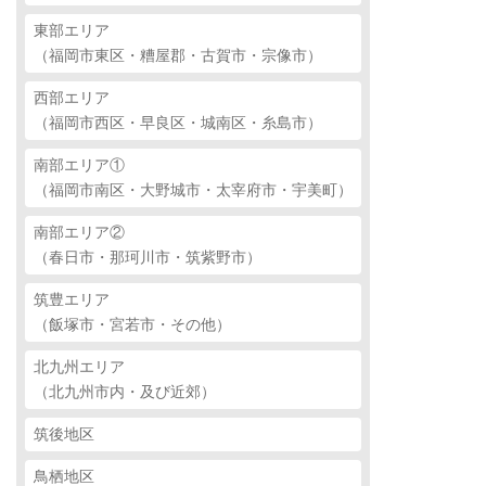
東部エリア
（福岡市東区・糟屋郡・古賀市・宗像市）
西部エリア
（福岡市西区・早良区・城南区・糸島市）
南部エリア①
（福岡市南区・大野城市・太宰府市・宇美町）
南部エリア②
（春日市・那珂川市・筑紫野市）
筑豊エリア
（飯塚市・宮若市・その他）
北九州エリア
（北九州市内・及び近郊）
筑後地区
鳥栖地区