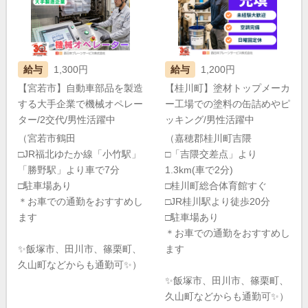
給与
1,300円
給与
1,200円
【宮若市】自動車部品を製造
【桂川町】塗材トップメーカ
する大手企業で機械オペレー
ー工場での塗料の缶詰めやピ
ター/2交代/男性活躍中
ッキング/男性活躍中
（宮若市鶴田
（嘉穂郡桂川町吉隈
□JR福北ゆたか線「小竹駅」
□「吉隈交差点」より
「勝野駅」より車で7分
1.3km(車で2分)
□駐車場あり
□桂川町総合体育館すぐ
＊お車での通勤をおすすめし
□JR桂川駅より徒歩20分
ます
□駐車場あり
＊お車での通勤をおすすめし
✨飯塚市、田川市、篠栗町、
ます
久山町などからも通勤可✨）
✨飯塚市、田川市、篠栗町、
久山町などからも通勤可✨）