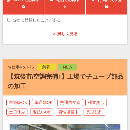
る
る
録
当社に登録したことがある
＞ 詳しく見る
お仕事No. k76
急募
NEW
【筑後市/空調完備♪】工場でチューブ部品
の加工
未経験OK
車通勤OK
交通費支給
残業無し
土日休み
週払いOK
男性活躍中
長期契約