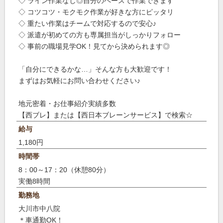
◇ ライン作業なし◎自分のペースで作業できます
◇ コツコツ・モクモク作業が好きな方にピッタリ
◇ 重たい作業はチームで対応するので安心♪
◇ 派遣が初めての方も専属担当がしっかりフォロー
◇ 事前の職場見学OK！見てから決められます◎
「自分にできるかな…」そんな方も大歓迎です！
まずはお気軽にお問い合わせください♪
地元密着・お仕事紹介実績多数
【西ブレ】または【西日本ブレーンサービス】で検索☆
給与
1,180円
時間帯
8：00～17：20（休憩80分）
実働8時間
勤務地
大川市中八院
＊車通勤OK！