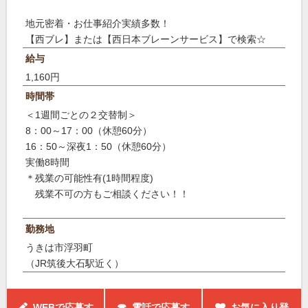
地元密着・お仕事紹介実績多数！
【西ブレ】または【西日本ブレーンサービス】で検索☆
給与
1,160円
時間帯
＜1週間ごとの２交替制＞
8：00～17：00（休憩60分）
16：50～深夜1：50（休憩60分）
実働8時間
＊残業の可能性有(1時間程度)
残業不可の方もご相談ください！！
勤務地
うきは市浮羽町
（JR筑後大石駅近く）
WEBで応募す
☎ 電話で応募す
お気に入り登