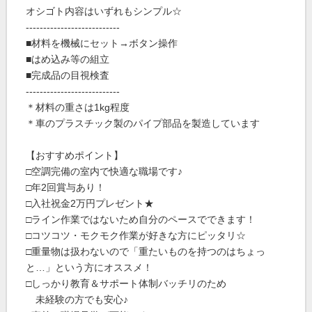
オシゴト内容はいずれもシンプル☆
---------------------------
■材料を機械にセット→ボタン操作
■はめ込み等の組立
■完成品の目視検査
---------------------------
＊材料の重さは1kg程度
＊車のプラスチック製のパイプ部品を製造しています
【おすすめポイント】
□空調完備の室内で快適な職場です♪
□年2回賞与あり！
□入社祝金2万円プレゼント★
□ライン作業ではないため自分のペースでできます！
□コツコツ・モクモク作業が好きな方にピッタリ☆
□重量物は扱わないので「重たいものを持つのはちょっ
と…」という方にオススメ！
□しっかり教育＆サポート体制バッチリのため
未経験の方でも安心♪