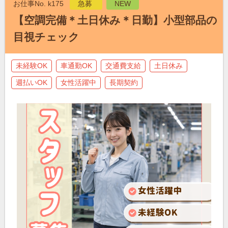
お仕事No. k175
急募
NEW
【空調完備＊土日休み＊日勤】小型部品の
目視チェック
未経験OK
車通勤OK
交通費支給
土日休み
週払いOK
女性活躍中
長期契約