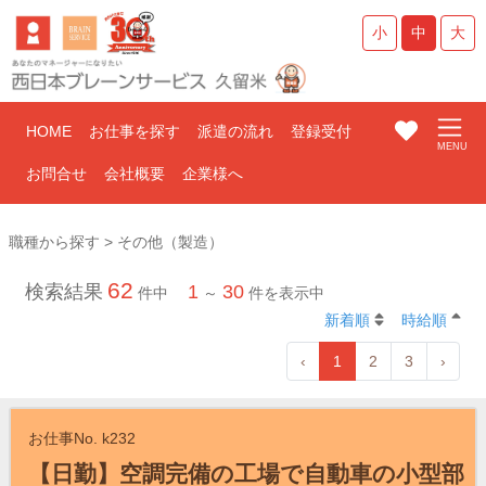
小
中
大
HOME
お仕事を探す
派遣の流れ
登録受付
お問合せ
会社概要
企業様へ
職種から探す > その他（製造）
62
検索結果
1
30
件中
～
件を表示中
新着順
時給順
‹
1
2
3
›
お仕事No. k232
【日勤】空調完備の工場で自動車の小型部