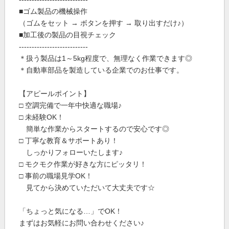
■ゴム製品の機械操作
（ゴムをセット → ボタンを押す → 取り出すだけ♪）
■加工後の製品の目視チェック
---------------------------
＊扱う製品は1～5kg程度で、無理なく作業できます◎
＊自動車部品を製造している企業でのお仕事です。
【アピールポイント】
□ 空調完備で一年中快適な職場♪
□ 未経験OK！
簡単な作業からスタートするので安心です◎
□ 丁寧な教育＆サポートあり！
しっかりフォローいたします♪
□ モクモク作業が好きな方にピッタリ！
□ 事前の職場見学OK！
見てから決めていただいて大丈夫です☆
「ちょっと気になる…」でOK！
まずはお気軽にお問い合わせください♪