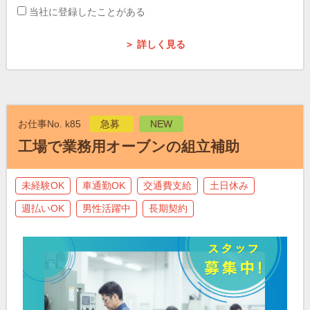
当社に登録したことがある
＞ 詳しく見る
お仕事No. k85
急募
NEW
工場で業務用オーブンの組立補助
未経験OK
車通勤OK
交通費支給
土日休み
週払いOK
男性活躍中
長期契約