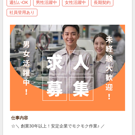
週払いOK
男性活躍中
女性活躍中
長期契約
社員登用あり
仕事内容
☆＼ 創業30年以上！安定企業でモクモク作業♪ ／