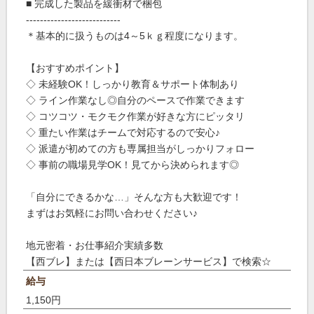
■ 完成した製品を緩衝材で梱包
---------------------------
＊基本的に扱うものは4～5ｋｇ程度になります。
【おすすめポイント】
◇ 未経験OK！しっかり教育＆サポート体制あり
◇ ライン作業なし◎自分のペースで作業できます
◇ コツコツ・モクモク作業が好きな方にピッタリ
◇ 重たい作業はチームで対応するので安心♪
◇ 派遣が初めての方も専属担当がしっかりフォロー
◇ 事前の職場見学OK！見てから決められます◎
「自分にできるかな…」そんな方も大歓迎です！
まずはお気軽にお問い合わせください♪
地元密着・お仕事紹介実績多数
【西ブレ】または【西日本ブレーンサービス】で検索☆
給与
1,150円