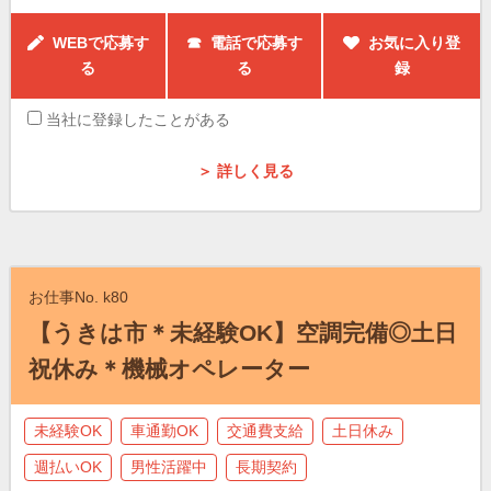
WEBで応募す
☎ 電話で応募す
お気に入り登
る
る
録
当社に登録したことがある
＞ 詳しく見る
お仕事No. k80
【うきは市＊未経験OK】空調完備◎土日
祝休み＊機械オペレーター
未経験OK
車通勤OK
交通費支給
土日休み
週払いOK
男性活躍中
長期契約