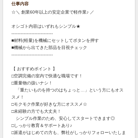
仕事内容
☆＼ 創業60年以上の安定企業で軽作業♪ ／
オシゴト内容はいずれもシンプル★
---------------------------
■材料(軽量)を機械にセットしてボタンを押す
■機械から出てきた部品を目視チェック
---------------------------
【 おすすめポイント 】
□空調完備の室内で快適な職場です！
□重量物の扱いナシ！
「重たいものを持つのはちょっと…」という方にもオス
スメ！
□モクモク作業が好きな方にオススメ☆
□未経験の方でも大丈夫！
シンプル作業のため、安心してスタートできます◎
□しっかり教育＆サポートあり♪
□派遣がはじめての方も、弊社がしっかりフォローいたしま